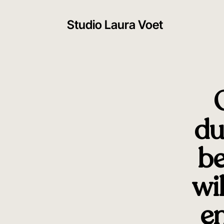
Studio Laura Voet
du
be
wi
e