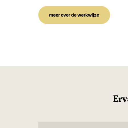
meer over de werkwijze
Erv