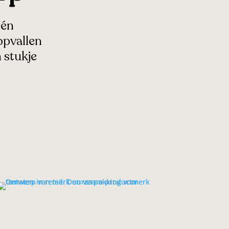
 én
opvallen
 stukje