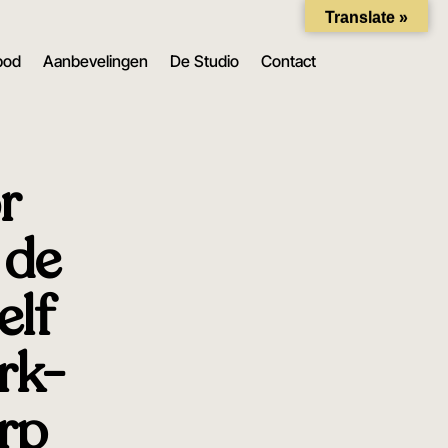
Translate »
bod
Aanbevelingen
De Studio
Contact
r
 de
elf
rk-
rp