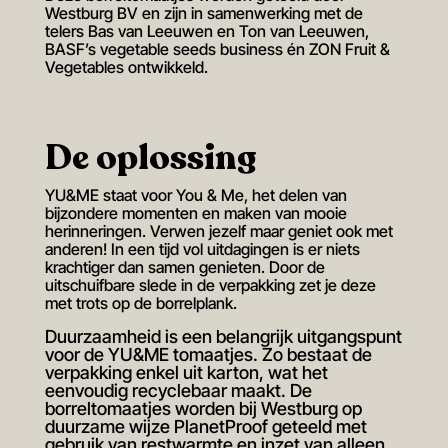
Westburg BV en zijn in samenwerking met de
telers Bas van Leeuwen en Ton van Leeuwen,
BASF’s vegetable seeds business én ZON Fruit &
Vegetables ontwikkeld.
De oplossing
YU&ME staat voor You & Me, het delen van
bijzondere momenten en maken van mooie
herinneringen. Verwen jezelf maar geniet ook met
anderen! In een tijd vol uitdagingen is er niets
krachtiger dan samen genieten. Door de
uitschuifbare slede in de verpakking zet je deze
met trots op de borrelplank.
Duurzaamheid is een belangrijk uitgangspunt
voor de YU&ME tomaatjes. Zo bestaat de
verpakking enkel uit karton, wat het
eenvoudig recyclebaar maakt. De
borreltomaatjes worden bij Westburg op
duurzame wijze PlanetProof geteeld met
gebruik van restwarmte en inzet van alleen